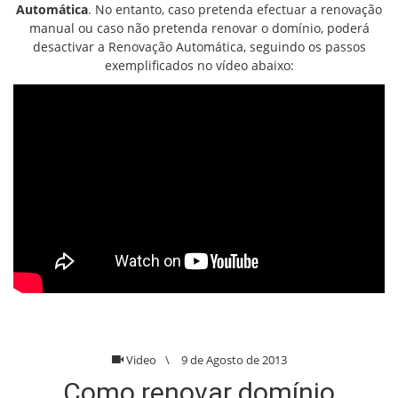
Automática
. No entanto, caso pretenda efectuar a renovação
manual ou caso não pretenda renovar o domínio, poderá
desactivar a Renovação Automática, seguindo os passos
exemplificados no vídeo abaixo:
Video
\
9 de Agosto de 2013
Como renovar domínio