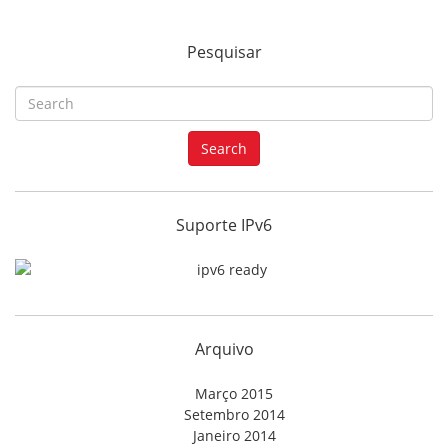
Pesquisar
S
e
a
Search
r
c
h
f
Suporte IPv6
o
r
:
Arquivo
Março 2015
Setembro 2014
Janeiro 2014